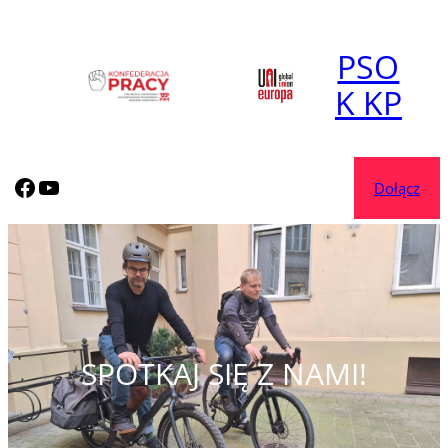
Przejdź
do
PSO
treści
K KP
korposocjal.com
korposocjal.com
Dołącz
SPOTKAJ SIĘ Z NAMI!