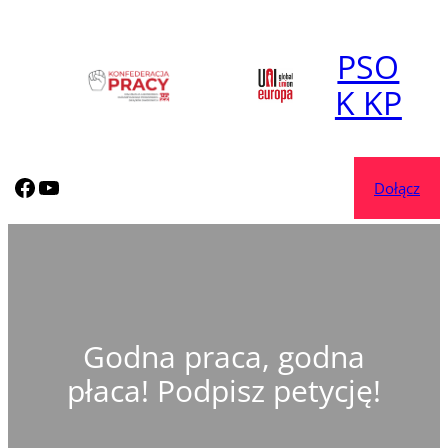
Przejdź
do
PSO
treści
K KP
korposocjal.com
korposocjal.com
Dołącz
Godna praca, godna
płaca! Podpisz petycję!