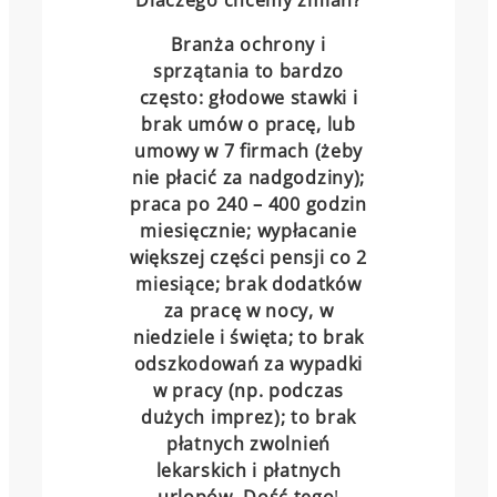
Branża ochrony i
sprzątania to bardzo
często: głodowe stawki i
brak umów o pracę, lub
umowy w 7 firmach (żeby
nie płacić za nadgodziny);
praca po 240 – 400 godzin
miesięcznie; wypłacanie
większej części pensji co 2
miesiące; brak dodatków
za pracę w nocy, w
niedziele i święta; to brak
odszkodowań za wypadki
w pracy (np. podczas
dużych imprez); to brak
płatnych zwolnień
lekarskich i płatnych
urlopów. Dość tego
!