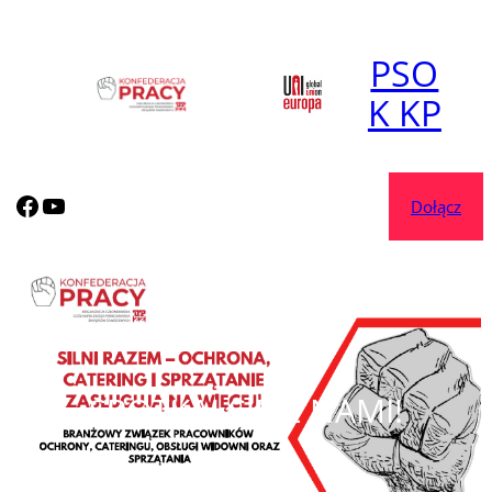
Przejdź
do
PSO
treści
K KP
korposocjal.com
korposocjal.com
Dołącz
SPOTKAJ SIĘ Z NAMI!