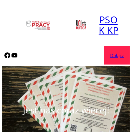
Przejdź
do
PSO
treści
K KP
korposocjal.com
korposocjal.com
Dołącz
Jest nas coraz więcej!