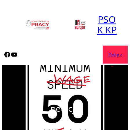
Przejdź
do
PSO
treści
K KP
korposocjal.com
korposocjal.com
Dołącz
petycja